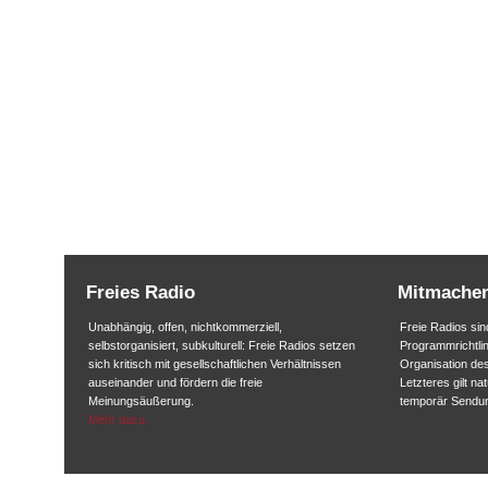
Freies Radio
Mitmache
Unabhängig, offen, nichtkommerziell,
Freie Radios sind
selbstorganisiert, subkulturell: Freie Radios setzen
Programmrichtlin
sich kritisch mit gesellschaftlichen Verhältnissen
Organisation des
auseinander und fördern die freie
Letzteres gilt na
Meinungsäußerung.
temporär Sendu
Mehr dazu.