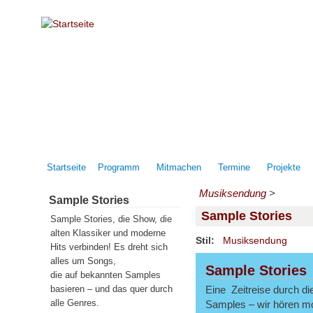
Direkt zum Inhalt
Startseite
Programm
Mitmachen
Termine
Projekte
Musiksendung
>
Sample Stories
Sample Stories
Sample Stories, die Show, die
alten Klassiker und moderne
Stil:
Musiksendung
Hits verbinden! Es dreht sich
alles um Songs,
Sample Stories
die auf bekannten Samples
basieren – und das quer durch
Eine Zeitreise durch di
alle Genres.
Samples – wir hören mo