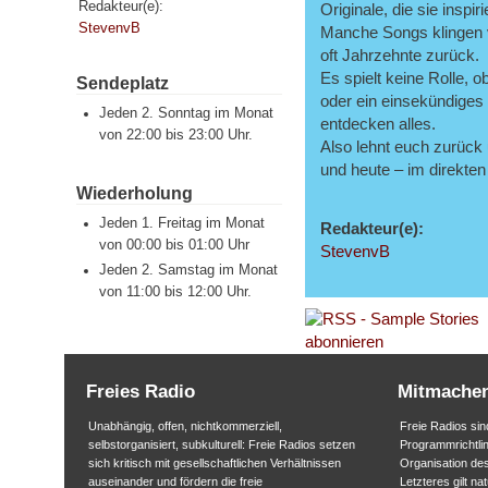
Redakteur(e):
Originale, die sie inspir
StevenvB
Manche Songs klingen v
oft Jahrzehnte zurück.
Es spielt keine Rolle, o
Sendeplatz
oder ein einsekündiges
Jeden 2. Sonntag im Monat
entdecken alles.
von 22:00 bis 23:00 Uhr.
Also lehnt euch zurück
und heute – im direkten 
Wiederholung
Jeden 1. Freitag im Monat
Redakteur(e):
von 00:00 bis 01:00 Uhr
StevenvB
Jeden 2. Samstag im Monat
von 11:00 bis 12:00 Uhr.
Freies Radio
Mitmache
Unabhängig, offen, nichtkommerziell,
Freie Radios sind
selbstorganisiert, subkulturell: Freie Radios setzen
Programmrichtlin
sich kritisch mit gesellschaftlichen Verhältnissen
Organisation des
auseinander und fördern die freie
Letzteres gilt na