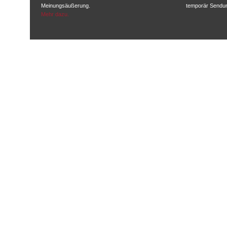
Meinungsäußerung.
temporär Sendu
Mehr dazu.