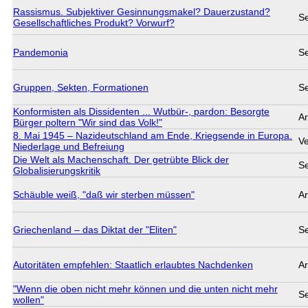
Rassismus. Subjektiver Gesinnungsmakel? Dauerzustand?
S
Gesellschaftliches Produkt? Vorwurf?
Pandemonia
S
Gruppen, Sekten, Formationen
S
Konformisten als Dissidenten ... Wutbür-, pardon: Besorgte
Ar
Bürger poltern "Wir sind das Volk!"
8. Mai 1945 – Nazideutschland am Ende, Kriegsende in Europa.
Ve
Niederlage und Befreiung
Die Welt als Machenschaft. Der getrübte Blick der
S
Globalisierungskritik
Schäuble weiß, "daß wir sterben müssen"
Ar
Griechenland – das Diktat der "Eliten"
S
Autoritäten empfehlen: Staatlich erlaubtes Nachdenken
Ar
"Wenn die oben nicht mehr können und die unten nicht mehr
S
wollen"