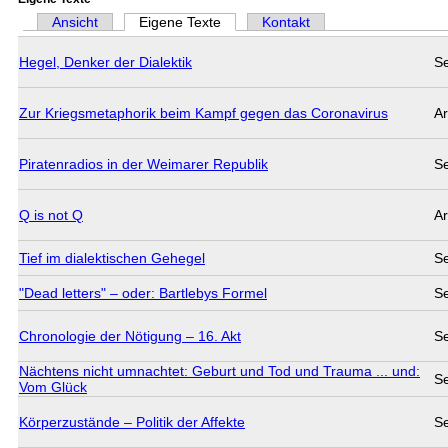
Ansicht
Eigene Texte
(aktiver Reiter)
Kontakt
Haupt-Reiter
Hegel, Denker der Dialektik
S
Zur Kriegsmetaphorik beim Kampf gegen das Coronavirus
Ar
Piratenradios in der Weimarer Republik
S
Q is not Q
Ar
Tief im dialektischen Gehegel
S
"Dead letters" – oder: Bartlebys Formel
S
Chronologie der Nötigung – 16. Akt
S
Nächtens nicht umnachtet: Geburt und Tod und Trauma ... und:
S
Vom Glück
Körperzustände – Politik der Affekte
S