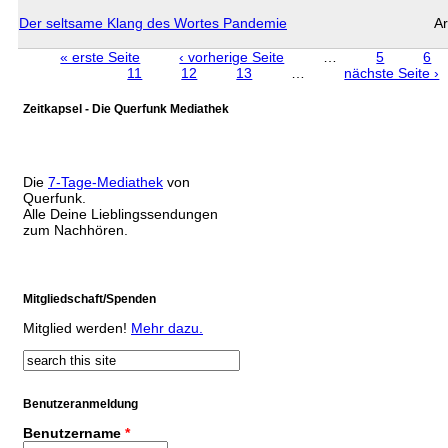
Der seltsame Klang des Wortes Pandemie
Ar
« erste Seite
‹ vorherige Seite
…
5
6
Seiten
11
12
13
…
nächste Seite ›
Zeitkapsel - Die Querfunk Mediathek
Die
7-Tage-Mediathek
von
Querfunk.
Alle Deine Lieblingssendungen
zum Nachhören.
Mitgliedschaft/Spenden
Mitglied werden!
Mehr dazu.
Suche
Suchformular
Benutzeranmeldung
Benutzername
*