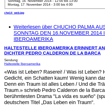
Sonntag, 16. November 2014 -
12:00
bis
13:00
Montag, 17. November 2014 -
3:00
bis
4:00
chp14_web.jpg
Weiterlesen
über CHUCHO PALMA AU
SONNTAG DEN 16.NOVEMBER 2014 
IBEROAMERIKA
HALTESTELLE IBEROAMERIKA ERINNERT AN
DICHTER PEDRO CALDERON DE LA BARCA
Sendung:
Haltestelle Iberoamerika
«Was ist Leben? Raserei! / Was ist Leben? 
Gedicht, ein Schatten kaum! Wenig kann das
Denn ein Traum ist alles Leben / Und die Tr
Traum.» schrieb Pedro Calderon de la Barca
berühmtesten Drama "La vida es sueño" (spa
deutschem Titel „Das Leben ein Traum".