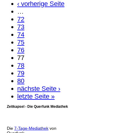
‹ vorherige Seite
…
72
73
74
75
76
77
78
79
80
nächste Seite ›
letzte Seite »
Zeitkapsel - Die Querfunk Mediathek
Die
7-Tage-Mediathek
von
Querfunk.