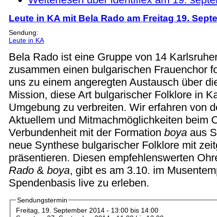
Leute in KA mit Bela Rado am Freitag 19. Sep
Sendung:
Leute in KA
Bela Rado ist eine Gruppe von 14 Karlsruher
zusammen einen bulgarischen Frauenchor for
uns zu einem angeregten Austausch über di
Mission, diese Art bulgarischer Folklore in K
Umgebung zu verbreiten. Wir erfahren von d
Aktuellem und Mitmachmöglichkeiten beim C
Verbundenheit mit der Formation
boya
aus St
neue Synthese bulgarischer Folklore mit zei
präsentieren. Diesen empfehlenswerten Oh
Rado
&
boya
, gibt es am 3.10. im Musentem
Spendenbasis live zu erleben.
Sendungstermin
Freitag, 19. September 2014 -
13:00
bis
14:00