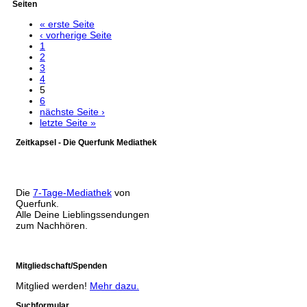
Seiten
« erste Seite
‹ vorherige Seite
1
2
3
4
5
6
nächste Seite ›
letzte Seite »
Zeitkapsel - Die Querfunk Mediathek
Die
7-Tage-Mediathek
von
Querfunk.
Alle Deine Lieblingssendungen
zum Nachhören.
Mitgliedschaft/Spenden
Mitglied werden!
Mehr dazu.
Suchformular