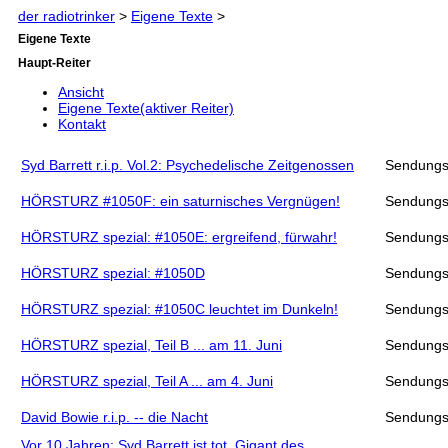
der radiotrinker
>
Eigene Texte
>
Eigene Texte
Haupt-Reiter
Ansicht
Eigene Texte
(aktiver Reiter)
Kontakt
Syd Barrett r.i.p. Vol.2: Psychedelische Zeitgenossen
Sendungs
HÖRSTURZ #1050F: ein saturnisches Vergnügen!
Sendungs
HÖRSTURZ spezial: #1050E: ergreifend, fürwahr!
Sendungs
HÖRSTURZ spezial: #1050D
Sendungs
HÖRSTURZ spezial: #1050C leuchtet im Dunkeln!
Sendungs
HÖRSTURZ spezial, Teil B ... am 11. Juni
Sendungs
HÖRSTURZ spezial, Teil A ... am 4. Juni
Sendungs
David Bowie r.i.p. -- die Nacht
Sendungs
Vor 10 Jahren: Syd Barrett ist tot. Gigant des