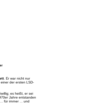
er
ett
. Er war nicht nur
 einer der ersten LSD-
llig; es heißt, er sei
1970er Jahre entstanden
.. für immer ... und