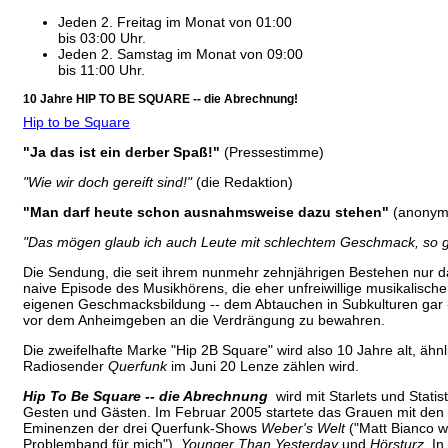
Jeden 2. Freitag im Monat von 01:00
bis 03:00 Uhr.
Jeden 2. Samstag im Monat von 09:00
bis 11:00 Uhr.
10 Jahre HIP TO BE SQUARE -- die Abrechnung!
Hip to be Square
"Ja das ist ein derber Spaß!"
(Pressestimme)
"Wie wir doch gereift sind!"
(die Redaktion)
"Man darf heute schon ausnahmsweise dazu stehen"
(anonym
"Das mögen glaub ich auch Leute mit schlechtem Geschmack, so gu
Die Sendung, die seit ihrem nunmehr zehnjährigen Bestehen nur das
naive Episode des Musikhörens, die eher unfreiwillige musikalische
eigenen Geschmacksbildung -- dem Abtauchen in Subkulturen gar --
vor dem Anheimgeben an die Verdrängung zu bewahren.
Die zweifelhafte Marke "Hip 2B Square" wird also 10 Jahre alt, ähnl
Radiosender
Querfunk
im Juni 20 Lenze zählen wird.
Hip To Be Square -- die Abrechnung
wird mit Starlets und Statis
Gesten und Gästen. Im Februar 2005 startete das Grauen mit den
Eminenzen der drei Querfunk-Shows
Weber's Welt
("Matt Bianco w
Problemband für mich"),
Younger Than Yesterday
und
Hörsturz
. I