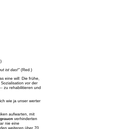
)
t ist das!"
(Red.)
 eine will: Die frühe,
 Sozialisation
vor
der
 zu rehabilitieren und
ich wie ja unser werter
tiken aufwarten, mit
grauen
verhinderten
ar nie eine
n den weiteren über 70