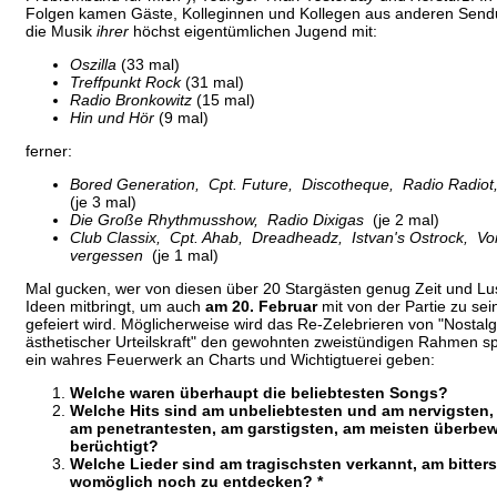
Folgen kamen Gäste, Kolleginnen und Kollegen aus anderen Send
die Musik
ihrer
höchst eigentümlichen Jugend mit:
Oszilla
(33 mal)
Treffpunkt Rock
(31 mal)
Radio Bronkowitz
(15 mal)
Hin und Hör
(9 mal)
ferner:
Bored Generation, Cpt. Future, Discotheque, Radio Radiot,
(je 3 mal)
Die Große Rhythmusshow, Radio Dixigas
(je 2 mal)
Club Classix, Cpt. Ahab, Dreadheadz, Istvan's Ostrock, Vor
vergessen
(je 1 mal)
Mal gucken, wer von diesen über 20 Stargästen genug Zeit und L
Ideen mitbringt, um auch
am 20. Februar
mit von der Partie zu se
gefeiert wird. Möglicherweise wird das Re-Zelebrieren von "Nostalg
ästhetischer Urteilskraft" den gewohnten zweistündigen Rahmen s
ein wahres Feuerwerk an Charts und Wichtigtuerei geben:
Welche waren überhaupt die beliebtesten Songs?
Welche Hits sind am unbeliebtesten und am nervigsten
am penetrantesten, am garstigsten, am meisten überbew
berüchtigt?
Welche Lieder sind am tragischsten verkannt, am bitter
womöglich noch zu entdecken? *