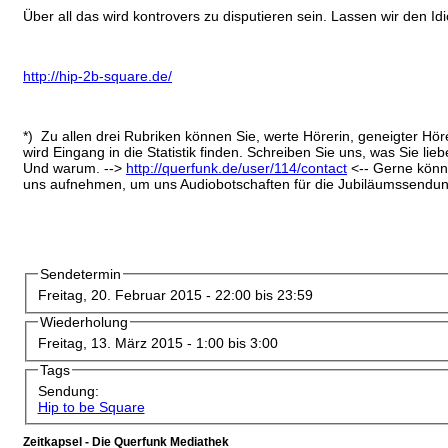
Über all das wird kontrovers zu disputieren sein. Lassen wir den Idi
http://hip-2b-square.de/
*) Zu allen drei Rubriken können Sie, werte Hörerin, geneigter Hör
wird Eingang in die Statistik finden. Schreiben Sie uns, was Sie li
Und warum. -->
http://querfunk.de/user/114/contact
<-- Gerne könn
uns aufnehmen, um uns Audiobotschaften für die Jubiläumssendung
Sendetermin
Freitag, 20. Februar 2015 -
22:00
bis
23:59
Wiederholung
Freitag, 13. März 2015 -
1:00
bis
3:00
Tags
Sendung:
Hip to be Square
Zeitkapsel - Die Querfunk Mediathek