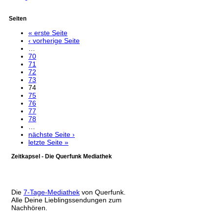
Seiten
« erste Seite
‹ vorherige Seite
…
70
71
72
73
74
75
76
77
78
…
nächste Seite ›
letzte Seite »
Zeitkapsel - Die Querfunk Mediathek
Die
7-Tage-Mediathek
von Querfunk.
Alle Deine Lieblingssendungen zum
Nachhören.