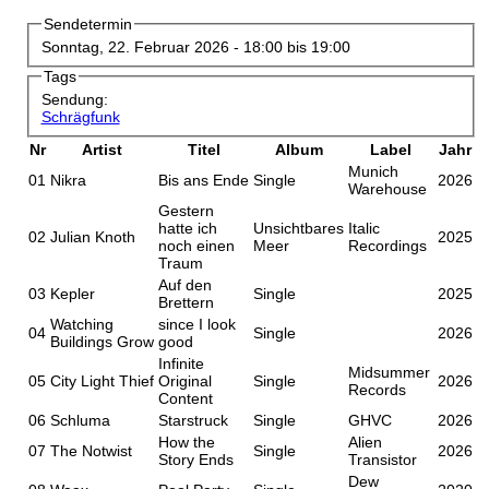
Sendetermin
Sonntag, 22. Februar 2026 -
18:00
bis
19:00
Tags
Sendung:
Schrägfunk
Nr
Artist
Titel
Album
Label
Jahr
Munich
01
Nikra
Bis ans Ende
Single
2026
Warehouse
Gestern
hatte ich
Unsichtbares
Italic
02
Julian Knoth
2025
noch einen
Meer
Recordings
Traum
Auf den
03
Kepler
Single
2025
Brettern
Watching
since I look
04
Single
2026
Buildings Grow
good
Infinite
Midsummer
05
City Light Thief
Original
Single
2026
Records
Content
06
Schluma
Starstruck
Single
GHVC
2026
How the
Alien
07
The Notwist
Single
2026
Story Ends
Transistor
Dew