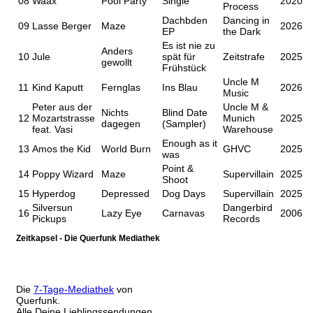
08
Waax
Pool Party
Single
2020
Process
Dachbden
Dancing in
09
Lasse Berger
Maze
2026
EP
the Dark
Es ist nie zu
Anders
10
Jule
spät für
Zeitstrafe
2025
gewollt
Frühstück
Uncle M
11
Kind Kaputt
Fernglas
Ins Blau
2026
Music
Peter aus der
Uncle M &
Nichts
Blind Date
12
Mozartstrasse
Munich
2025
dagegen
(Sampler)
feat. Vasi
Warehouse
Enough as it
13
Amos the Kid
World Burn
GHVC
2025
was
Point &
14
Poppy Wizard
Maze
Supervillain
2025
Shoot
15
Hyperdog
Depressed
Dog Days
Supervillain
2025
Silversun
Dangerbird
16
Lazy Eye
Carnavas
2006
Pickups
Records
Zeitkapsel - Die Querfunk Mediathek
Die
7-Tage-Mediathek
von
Querfunk.
Alle Deine Lieblingssendungen