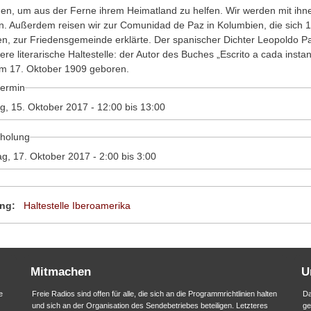
n, um aus der Ferne ihrem Heimatland zu helfen. Wir werden mit ihn
. Außerdem reisen wir zur Comunidad de Paz in Kolumbien, die sich 1
n, zur Friedensgemeinde erklärte. Der spanischer Dichter Leopoldo P
ere literarische Haltestelle: der Autor des Buches „Escrito a cada instan
m 17. Oktober 1909 geboren.
ermin
g, 15. Oktober 2017 -
12:00
bis
13:00
holung
ag, 17. Oktober 2017 -
2:00
bis
3:00
ng:
Haltestelle Iberoamerika
Mitmachen
U
e
Freie Radios sind offen für alle, die sich an die Programmrichtlinien halten
Da
und sich an der Organisation des Sendebetriebes beteiligen. Letzteres
ge