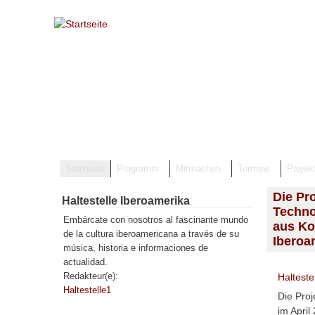
Direkt zum Inhalt
Startseite
Programm
Mitmachen
Termine
Projek
Die Pr
Haltestelle Iberoamerika
Techno
Embárcate con nosotros al fascinante mundo
aus Ko
de la cultura iberoamericana a través de su
Iberoa
música, historia e informaciones de
actualidad.
Redakteur(e):
Halteste
Haltestelle1
Die Pro
im April