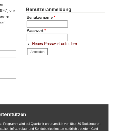
en
Benutzeranmeldung
997, vor
anero
Benutzername
*
te“
Passwort
*
Neues Passwort anfordern
nterstützen
s Programm wird bei Querfunk ehrenamtlich von über 80 Redakteuren
staltet. Infrastruktur und Sendebetrieb kosten natürlich trotzdem Geld -