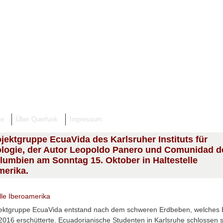
te
Über Querfunk
Impressum
ojektgruppe EcuaVida des Karlsruher Instituts für
logie, der Autor Leopoldo Panero und Comunidad d
lumbien am Sonntag 15. Oktober in Haltestelle
merika.
lle Iberoamerika
jektgruppe EcuaVida entstand nach dem schweren Erdbeben, welches
 2016 erschütterte. Ecuadorianische Studenten in Karlsruhe schlossen s