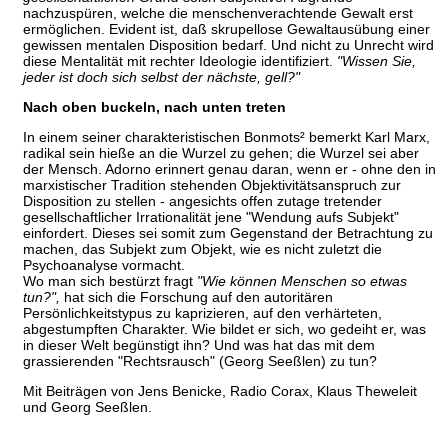
nachzuspüren, welche die menschenverachtende Gewalt erst
ermöglichen. Evident ist, daß skrupellose Gewaltausübung einer
gewissen mentalen Disposition bedarf. Und nicht zu Unrecht wird
diese Mentalität mit rechter Ideologie identifiziert.
"Wissen Sie,
jeder ist doch sich selbst der nächste, gell?"
Nach oben buckeln, nach unten treten
In einem seiner charakteristischen Bonmots² bemerkt Karl Marx,
radikal sein hieße an die Wurzel zu gehen; die Wurzel sei aber
der Mensch. Adorno erinnert genau daran, wenn er - ohne den in
marxistischer Tradition stehenden Objektivitätsanspruch zur
Disposition zu stellen - angesichts offen zutage tretender
gesellschaftlicher Irrationalität jene "Wendung aufs Subjekt"
einfordert. Dieses sei somit zum Gegenstand der Betrachtung zu
machen, das Subjekt zum Objekt, wie es nicht zuletzt die
Psychoanalyse vormacht.
Wo man sich bestürzt fragt
"Wie können Menschen so etwas
tun?",
hat sich die Forschung auf den autoritären
Persönlichkeitstypus zu kaprizieren, auf den verhärteten,
abgestumpften Charakter. Wie bildet er sich, wo gedeiht er, was
in dieser Welt begünstigt ihn? Und was hat das mit dem
grassierenden "Rechtsrausch" (Georg Seeßlen) zu tun?
Mit Beiträgen von Jens Benicke, Radio Corax, Klaus Theweleit
und Georg Seeßlen.