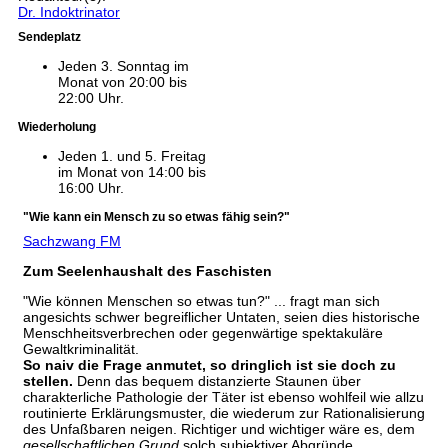
Dr. Indoktrinator
Sendeplatz
Jeden 3. Sonntag im
Monat von 20:00 bis
22:00 Uhr.
Wiederholung
Jeden 1. und 5. Freitag
im Monat von 14:00 bis
16:00 Uhr.
"Wie kann ein Mensch zu so etwas fähig sein?"
Sachzwang FM
Zum Seelenhaushalt des Faschisten
"Wie können Menschen so etwas tun?" ... fragt man sich
angesichts schwer begreiflicher Untaten, seien dies historische
Menschheitsverbrechen oder gegenwärtige spektakuläre
Gewaltkriminalität.
So naiv die Frage anmutet, so dringlich ist sie doch zu
stellen.
Denn das bequem distanzierte Staunen über
charakterliche Pathologie der Täter ist ebenso wohlfeil wie allzu
routinierte Erklärungsmuster, die wiederum zur Rationalisierung
des Unfaßbaren neigen. Richtiger und wichtiger wäre es, dem
gesellschaftlichen Grund
solch subjektiver Abgründe