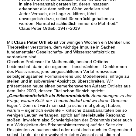
in eine Irrenanstalt geraten ist, deren Insassen
erkennbar alle dem selben Wahn verfallen sind.
Jeder Versuch, die Lage zu klären, führt
unweigerlich dazu, selbst für verrückt gehalten zu
werden. Normal ist schließlich immer die Mehrheit.“
Claus Peter Ortlieb, 1947–2019
Mit
Claus Peter Ortlieb
ist vor wenigen Wochen ein Denker und
Theoretiker verstorben, dem wichtige Impulse in Sachen
fundamentaler Gesellschafts- und Wissenschaftskritik zu
verdanken sind.
Obschon Professor für Mathematik, bestand Ortliebs
Leidenschaft darin, die eigenen – beschränkten – Denkformen
des Positivismus, jene eingeschliffenen Verfahrensweisen
selbstgenügsamen Formalisierens und Modellierens, infrage zu
stellen und in subversiver Absicht zu überschreiten. Wir
präsentieren heute einen bemerkenswerten Aufsatz Ortliebs aus
dem Jahr 2000, dessen Titel schon für sich spricht:
„Gesellschaftskritik als Erkenntniskritik.
Anmerkungen zu der
Frage, warum Kritik der Theorie bedarf und wo deren Grenzen
liegen“.
Denn oft wird man sich ja schon mal gefragt haben,
warum – eigentlich evidente – kritische Basisbanalitäten bei so
wenigen Leuten verfangen, sprich auf intellektuelle Resonanz
stoßen. Inwiefern also Schwierigkeiten der Erkenntnis (oder auch
nur Widrigkeiten des Erkenntnisinteresses) auf der Seite der
Rezipienten zu suchen sind oder nicht doch auch im Gegenstand
selbst. Leute, die der weitverbreiteten Ansicht sind, die real