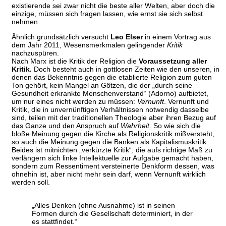
existierende sei zwar nicht die beste aller Welten, aber doch die
einzige, müssen sich fragen lassen, wie ernst sie sich selbst
nehmen.
Ähnlich grundsätzlich versucht
Leo Elser
in einem Vortrag aus
dem Jahr 2011, Wesensmerkmalen gelingender
Kritik
nachzuspüren.
Nach Marx ist die Kritik der Religion die
Voraussetzung aller
Kritik.
Doch besteht auch in gottlosen Zeiten wie den unseren, in
denen das Bekenntnis gegen die etablierte Religion zum guten
Ton gehört, kein Mangel an Götzen, die der „durch seine
Gesundheit erkrankte Menschenverstand“ (Adorno) aufbietet,
um nur eines nicht werden zu müssen:
Vernunft
. Vernunft und
Kritik, die in unvernünftigen Verhältnissen notwendig dasselbe
sind, teilen mit der traditionellen Theologie aber ihren Bezug auf
das Ganze und den Anspruch auf
Wahrheit
. So wie sich die
bloße Meinung gegen die Kirche als Religionskritik mißversteht,
so auch die Meinung gegen die Banken als Kapitalismuskritik.
Beides ist mitnichten „verkürzte Kritik“, die aufs richtige Maß zu
verlängern sich linke Intellektuelle zur Aufgabe gemacht haben,
sondern zum Ressentiment versteinerte Denkform dessen, was
ohnehin ist, aber nicht mehr sein darf, wenn Vernunft wirklich
werden soll.
„Alles Denken (ohne Ausnahme) ist in seinen
Formen durch die Gesellschaft determiniert, in der
es stattfindet.“