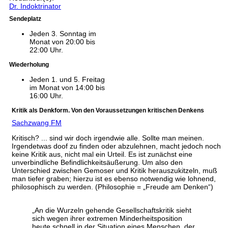
Dr. Indoktrinator
Sendeplatz
Jeden 3. Sonntag im
Monat von 20:00 bis
22:00 Uhr.
Wiederholung
Jeden 1. und 5. Freitag
im Monat von 14:00 bis
16:00 Uhr.
Kritik als Denkform. Von den Voraussetzungen kritischen Denkens
Sachzwang FM
Kritisch? ... sind wir doch irgendwie alle. Sollte man meinen.
Irgendetwas doof zu finden oder abzulehnen, macht jedoch noch
keine Kritik aus, nicht mal ein Urteil. Es ist zunächst eine
unverbindliche Befindlichkeitsäußerung. Um also den
Unterschied zwischen Gemoser und Kritik herauszukitzeln, muß
man tiefer graben; hierzu ist es ebenso notwendig wie lohnend,
philosophisch zu werden. (Philosophie = „Freude am Denken“)
„An die Wurzeln gehende Gesellschaftskritik sieht
sich wegen ihrer extremen Minderheitsposition
heute schnell in der Situation eines Menschen, der