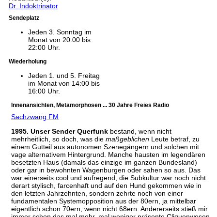
Dr. Indoktrinator
Sendeplatz
Jeden 3. Sonntag im
Monat von 20:00 bis
22:00 Uhr.
Wiederholung
Jeden 1. und 5. Freitag
im Monat von 14:00 bis
16:00 Uhr.
Innenansichten, Metamorphosen ... 30 Jahre Freies Radio
Sachzwang FM
1995. Unser Sender Querfunk
bestand, wenn nicht
mehrheitlich, so doch, was die
maßgeblichen
Leute betraf, zu
einem Gutteil aus autonomen Szenegängern und solchen mit
vage alternativem Hintergrund. Manche hausten im legendären
besetzten Haus (damals das einzige im ganzen Bundesland)
oder gar in bewohnten Wagenburgen oder sahen so aus. Das
war einerseits cool und aufregend, die Subkultur war noch nicht
derart stylisch, farcenhaft und auf den Hund gekommen wie in
den letzten Jahrzehnten, sondern zehrte noch von einer
fundamentalen Systemopposition aus der 80ern, ja mittelbar
eigentlich schon 70ern, wenn nicht 68ern. Andererseits stieß mir
immer schon das mal mehr, mal weniger präsente Cliquenwesen