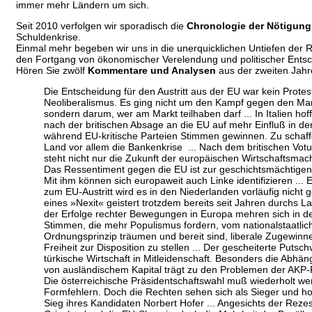
immer mehr Ländern um sich.
Seit 2010 verfolgen wir sporadisch die
Chronologie der Nötigung
Schuldenkrise.
Einmal mehr begeben wir uns in die unerquicklichen Untiefen der R
den Fortgang von ökonomischer Verelendung und politischer Ents
Hören Sie zwölf
Kommentare und Analysen
aus der zweiten Jahr
Die Entscheidung für den Austritt aus der EU war kein Prote
Neoliberalismus. Es ging nicht um den Kampf gegen den Ma
sondern darum, wer am Markt teilhaben darf ... In Italien hof
nach der britischen Absage an die EU auf mehr Einfluß in der
während EU-kritische Parteien Stimmen gewinnen. Zu scha
Land vor allem die Bankenkrise ... Nach dem britischen Votum
steht nicht nur die Zukunft der europäischen Wirtschaftsmac
Das Ressentiment gegen die EU ist zur geschichtsmächtigen
Mit ihm können sich europaweit auch Linke identifizieren ...
zum EU-Austritt wird es in den Niederlanden vorläufig nicht 
eines »Nexit« geistert trotzdem bereits seit Jahren durchs La
der Erfolge rechter Bewegungen in Europa mehren sich in d
Stimmen, die mehr Populismus fordern, vom national­staatlic
Ordnungsprinzip träumen und bereit sind, liberale Zugewinne 
Freiheit zur Disposition zu stellen ... Der gescheiterte Putsch
türkische Wirtschaft in Mitleidenschaft. Besonders die Abhäng
von ausländischem Kapital trägt zu den Problemen der AKP-R
Die österreichische Präsidentschaftswahl muß wiederholt w
Formfehlern. Doch die Rechten sehen sich als Sieger und ho
Sieg ihres Kandidaten Norbert Hofer ... Angesichts der Reze