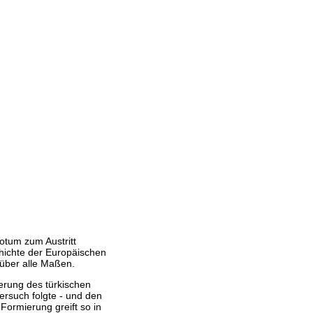
tum zum Austritt
hichte der Europäischen
t über alle Maßen.
erung des türkischen
versuch folgte - und den
e Formierung greift so in