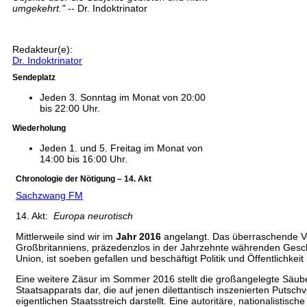
umgekehrt."
-- Dr. Indoktrinator
Redakteur(e):
Dr. Indoktrinator
Sendeplatz
Jeden 3. Sonntag im Monat von 20:00
bis 22:00 Uhr.
Wiederholung
Jeden 1. und 5. Freitag im Monat von
14:00 bis 16:00 Uhr.
Chronologie der Nötigung – 14. Akt
Sachzwang FM
14. Akt:
Europa neurotisch
Mittlerweile sind wir im
Jahr 2016
angelangt. Das überraschende Vo
Großbritanniens, präzedenzlos in der Jahrzehnte währenden Gesc
Union, ist soeben gefallen und beschäftigt Politik und Öffentlichkei
Eine weitere Zäsur im Sommer 2016 stellt die großangelegte Säub
Staatsapparats dar, die auf jenen dilettantisch inszenierten Putsch
eigentlichen Staatsstreich darstellt. Eine autoritäre, nationalistisch