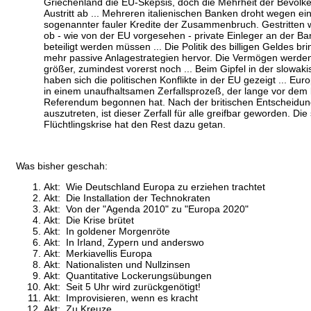
Griechenland die EU-Skepsis, doch die Mehrheit der Bevölke
Austritt ab ... Mehreren italienischen Banken droht wegen e
sogenannter fauler Kredite der Zusammenbruch. Gestritten 
ob - wie von der EU vorgesehen - private Einleger an der B
beteiligt werden müssen ... Die Politik des billigen Geldes b
mehr passive Anlagestrategien hervor. Die Vermögen werde
größer, zumindest vorerst noch ... Beim Gipfel in der slowak
haben sich die politischen Konflikte in der EU gezeigt ... Eur
in einem unaufhaltsamen Zerfallsprozeß, der lange vor dem 
Referendum begonnen hat. Nach der britischen Entscheidun
auszutreten, ist dieser Zerfall für alle greifbar geworden. Di
Flüchtlingskrise hat den Rest dazu getan.
Was bisher geschah:
Akt: Wie Deutschland Europa zu erziehen trachtet
Akt: Die Installation der Technokraten
Akt: Von der "Agenda 2010" zu "Europa 2020"
Akt: Die Krise brütet
Akt: In goldener Morgenröte
Akt: In Irland, Zypern und anderswo
Akt: Merkiavellis Europa
Akt: Nationalisten und Nullzinsen
Akt: Quantitative Lockerungsübungen
Akt: Seit 5 Uhr wird zurückgenötigt!
Akt: Improvisieren, wenn es kracht
Akt: Zu Kreuze