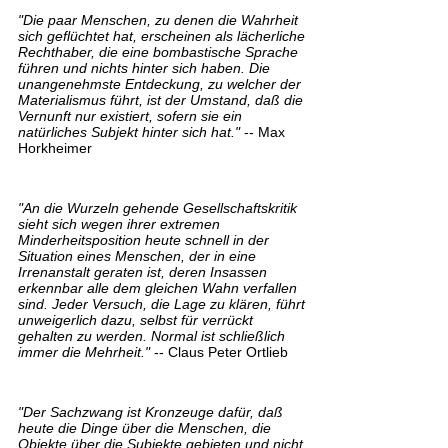
"Die paar Menschen, zu denen die Wahrheit
sich geflüchtet hat, erscheinen als lächerliche
Rechthaber, die eine bombastische Sprache
führen und nichts hinter sich haben. Die
unangenehmste Entdeckung, zu welcher der
Materialismus führt, ist der Umstand, daß die
Vernunft nur existiert, sofern sie ein
natürliches Subjekt hinter sich hat."
-- Max
Horkheimer
"An die Wurzeln gehende Gesellschaftskritik
sieht sich wegen ihrer extremen
Minderheitsposition heute schnell in der
Situation eines Menschen, der in eine
Irrenanstalt geraten ist, deren Insassen
erkennbar alle dem gleichen Wahn verfallen
sind. Jeder Versuch, die Lage zu klären, führt
unweigerlich dazu, selbst für verrückt
gehalten zu werden. Normal ist schließlich
immer die Mehrheit."
-- Claus Peter Ortlieb
"Der Sachzwang ist Kronzeuge dafür, daß
heute die Dinge über die Menschen, die
Objekte über die Subjekte gebieten und nicht