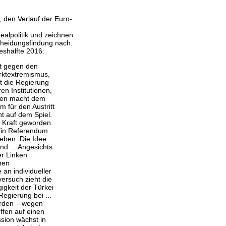
, den Verlauf der Euro-
ealpolitik und zeichnen
cheidungsfindung nach.
eshälfte 2016:
st gegen den
rktextremismus,
ft die Regierung
en Institutionen,
ffen macht dem
 für den Austritt
ht auf dem Spiel.
 Kraft geworden.
 Ein Referendum
geben. Die Idee
nd ... Angesichts
er Linken
hen
an individueller
versuch zieht die
igkeit der Türkei
egierung bei ...
erden – wegen
ffen auf einen
ssion wächst in