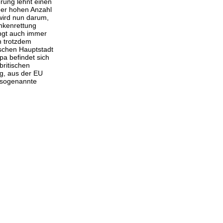
rung lehnt einen
iner hohen Anzahl
wird nun darum,
ankenrettung
ringt auch immer
n trotzdem
ischen Hauptstadt
opa befindet sich
britischen
g, aus der EU
e sogenannte