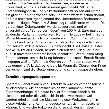
glaubwürdige Verteidiger der Freiheit sei, als der er sich
präsentiert, wurde als Putin-Freund geschmäht. 50 Jahre
Entspannungspolitik und Völkerfreundschaft sollten auf einmal
ein großer Fehler gewesen sein, und man wartete schon darauf,
daß als nächstes irgendjemand das Unternehmen Barbarossa
als einen klugen Präventiv-Schachzug rehabilitieren würde ... Die
berüchtigte "Zeitenwende" wurde ausgerufen, und ein
unvorstellbares "Sondervermögen" von 100 Mrd. Euro mal eben
so durchs Parlament gewunken. Roman Herzogs wilhelminischer
Wunschtraum jedenfalls, der wurde wahr:
"Es muß ein Ruck
durchs Land gehen"
, hatte der damalige Bundespräsident sich
und seinem Volk ja schon 1997 gewünscht. Die Devise aus der
Antike "Willst du Frieden, bereite dich auf den Krieg vor" hieß
nun, in unverändert martialischer Mentalität, "Wir müssen Krieg
führen können, um nicht Krieg führen zu müssen". Bertolt Brecht
hingegen wußte: "Wenn die Oberen vom Frieden reden, weiß
das gemeine Volk, daß es Krieg gibt. Wenn die Oberen den Krieg
verfluchen, sind die Gestellungsbefehle schon ausgeschrieben."
Zermürbungsspezialoperation
Späteren Generationen von Historikern wird es vorbehalten sein
zu erforschen, wie es tatsächlich so weit kommen konnte.
Zusammenhänge, die heute in aller Betriebsblindheit nicht
sichtbar sind oder die viele schlicht nicht wahrhaben wollen,
werden erhellen, daß die Malaise in dieser Weltwirtschaft, in
dieser Arbeits- und Kommandogesellschaft sich hat abspielen
können. Und welche Faktoren die Krise sich derart haben