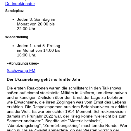
Dr. Indoktrinator
Sendeplatz
Jeden 3. Sonntag im
Monat von 20:00 bis
22:00 Uhr.
Wiederholung
Jeden 1. und 5. Freitag
im Monat von 14:00 bis
16:00 Uhr.
»Abnutzungskrieg«
Sachzwang FM
Der Ukrainekrieg geht ins fünfte Jahr
Die ersten Reaktionen waren die schrillsten: In den Talkshows
saßen auf einmal stocksteife Militärs in Uniform, um diese naiven
und unkundigen Zivilisten über den Ernst der Lage zu belehren –
wie Erwachsene, die ihren Zöglingen was vom Ernst des Lebens
erzählen. Die Respektsperson aus dem Befehlsuniversum erklärt
uns die Welt. Es war ein echter 1914-Moment. Schreckensvision
damals im Frühjahr 2022 war, der Krieg könne "vielleicht bis zum
Sommer andauern". Begriffe wie "Materialschlacht",
"Abnutzungskrieg", "Zermürbungskrieg" machten die Runde. Wer
auch nur leise Zweifel anmeldete, ob der Westen wirklich der