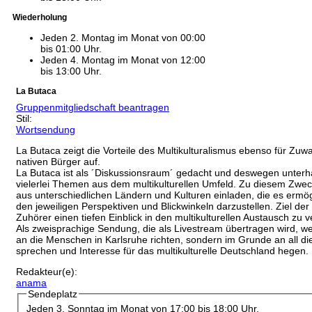
Wiederholung
Jeden 2. Montag im Monat von 00:00
bis 01:00 Uhr.
Jeden 4. Montag im Monat von 12:00
bis 13:00 Uhr.
La Butaca
Gruppenmitgliedschaft beantragen
Stil:
Wortsendung
La Butaca zeigt die Vorteile des Multikulturalismus ebenso für Zuwa
nativen Bürger auf.
La Butaca ist als ´Diskussionsraum´ gedacht und deswegen unterha
vielerlei Themen aus dem multikulturellen Umfeld. Zu diesem Zw
aus unterschiedlichen Ländern und Kulturen einladen, die es ermög
den jeweiligen Perspektiven und Blickwinkeln darzustellen. Ziel de
Zuhörer einen tiefen Einblick in den multikulturellen Austausch zu v
Als zweisprachige Sendung, die als Livestream übertragen wird, we
an die Menschen in Karlsruhe richten, sondern im Grunde an all die
sprechen und Interesse für das multikulturelle Deutschland hegen.
Redakteur(e):
anama
Sendeplatz
Jeden 3. Sonntag im Monat von 17:00 bis 18:00 Uhr.