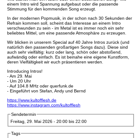
einem Intro wird Spannung aufgebaut oder die passende
Stimmung für den kommenden Song erzeugt.
In der modernen Popmusik, in der schon nach 30 Sekunden der
Refrain kommen soll, scheint das Interesse an einem Intro
verschwunden zu sein - im Metal ist es immer noch ein sehr
beliebtes Mittel, um eine passende Atmosphäre zu erzeugen.
Wir blicken in unserem Special auf 40 Jahre Intros zurück (und
natürlich den passenden großartigen Songs dazu). Diese sind
auch sehr vielfältig: kurz oder lang, schön oder abstoßend,
aufwändig oder einfach. Es ist beinahe eine eigene Kunstform,
deren Vielfältigkeit wir euch präsentieren werden.
Introducing Intros!
- Am 29. Mai
- Um 20 Uhr
- Auf 104.8 MHz oder querfunk.de
- Eingeführt von Stefan, Andy und Bernd
https://www.kultofflesh.de
https://www.instagram.com/kultofflesh
Sendetermin
Freitag, 29. Mai 2026 -
20:00
bis
22:00
Tags