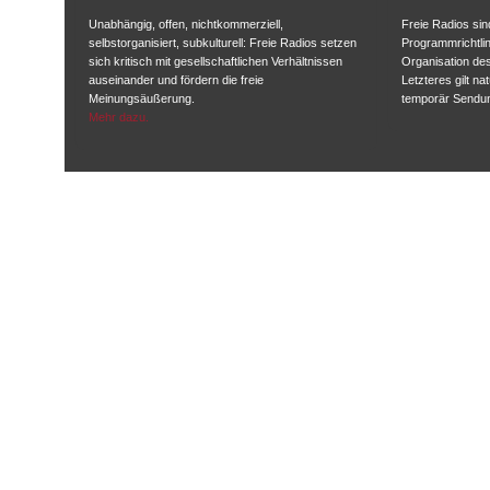
Unabhängig, offen, nichtkommerziell,
Freie Radios sind
selbstorganisiert, subkulturell: Freie Radios setzen
Programmrichtlin
sich kritisch mit gesellschaftlichen Verhältnissen
Organisation des
auseinander und fördern die freie
Letzteres gilt na
Meinungsäußerung.
temporär Sendu
Mehr dazu.