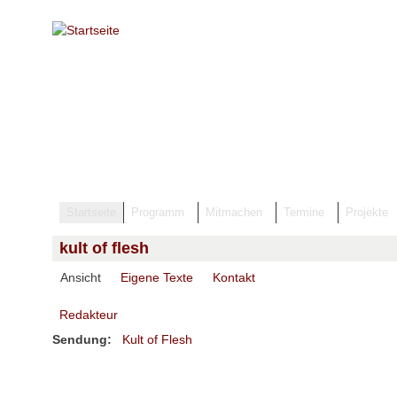
Direkt zum Inhalt
Startseite
Programm
Mitmachen
Termine
Projekte
kult of flesh
(aktiver Reiter)
Ansicht
Eigene Texte
Kontakt
Haupt-Reiter
Redakteur
Sendung:
Kult of Flesh