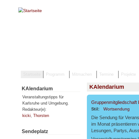
Direkt zum Inhalt
Startseite
Programm
Mitmachen
Termine
Projekte
KAlendarium
KAlendarium
Veranstaltungstipps für
Gruppenmitgliedschaft 
Karlsruhe und Umgebung.
Stil:
Wortsendung
Redakteur(e):
kicki
,
Thorsten
Die Sendung für Verans
im Monat präsentieren 
Lesungen, Partys, Auss
Sendeplatz