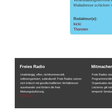
Veranstaltungstermine k
Mailadresse schicken:
Redakteur(e):
kicki
Thorsten
Freies Radio
Mitmache
Unabhängig, offen, nichtkommerziell,
Freie Radios sind
selbstorganisiert, subkulturell: Freie Radios setzen
Programmrichtlin
sich kritisch mit gesellschaftlichen Verhältnissen
Organisation des
auseinander und fördern die freie
Letzteres gilt na
Meinungsäußerung.
temporär Sendu
Mehr dazu.