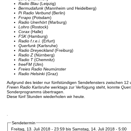
Radio Blau
(Leipzig)
Bermudafunk
(Mannheim und Heidelberg)
Pi Radio Verbund
(Berlin)
Frrapo
(Potsdam)
Radio Unerhört
(Marburg)
Lohro
(Rostock)
Corax
(Halle)
FSK
(Hamburg)
Radio f.r.e.i.
(Erfurt)
Querfunk
(Karlsruhe)
Radio Dreyeckland
(Freiburg)
Radio Z
(Nürnberg)
Radio T
(Chemnitz)
freeFM
(Ulm)
Freies Radio Neumünster
Radio Helsinki
(Graz)
Aufgrund des leider nur fünfstündigen Sendefensters zwischen 12
Freien Radio Karlsruhe
werktags zur Verfügung steht, konnte
Quer
Sonderprogramms übertragen.
Diese fünf Stunden wiederholen wir heute.
.
Sendetermin
Freitag, 13. Juli 2018 - 23:59
bis
Samstag, 14. Juli 2018 - 5:00