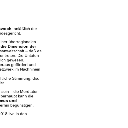
ttwoch,
anläßlich der
desgericht.
einer überregionalen
f
die Dimension der
tsanwaltschaft – daß es
entreten: Die Untaten
lich gewesen.
heraus gefördert und
Netzwerk im Nachhinein
ftliche Stimmung, die,
st.
 sein – die Mordtaten
Überhaupt kann die
smus und
terhin begünstigen.
18 live in den