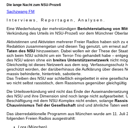
Die lange Nacht zum NSU-Prozeß
Sachzwang FM
I n t e r v i e w s , R e p o r t a g e n , A n a l y s e n .
Eine Wiederholung der mehrstündigen
Berichterstattung von Mi
Verkündung des Urteils im NSU-Prozeß vor dem Münchner Oberlan
Aktivistinnen und Aktivisten mehrerer Freier Radios haben sich zu 
Redaktion zusammengetan und diesen Tag genutzt, um erneut au
Taten des NSU
hinzuweisen. Dabei wollen wir der These der Staa
sich beim NSU schlicht um ein Terror-Trio gehandelt habe – entgeg
des NSU wären ohne ein
breites Unterstützernetzwerk
nicht mög
Gleichzeitig ist dieses Netzwerk aus dem sog. Verfassungsschutz 
geschützt worden, der darüberhinaus die Aufklärung über dieses 
massiv behinderte, hintertrieb, sabotierte.
Das Treiben des NSU war schließlich eingebettet in eine gesellscha
wo nicht selbst rassistisch, dem Rassismus gegenüber gleichgültig i
Die Urteilsverkündung wird nicht das Ende der Auseinandersetzung
des NSU und ihre Dimension sind noch lange nicht aufgearbeitet. 
Beschäftigung mit dem NSU-Komplex nicht enden, solange
Rassi
Chauvinismus Teil der Gesellschaft
sind und ähnliche Taten wei
Das überredaktionelle Programm aus München wurde am 11. Juli 20
folgenden Freien Radios ausgestrahlt:
Lora
(München)