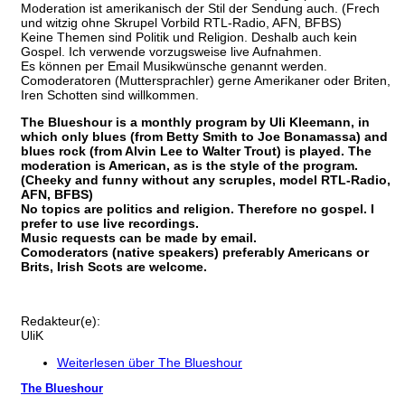
Moderation ist amerikanisch der Stil der Sendung auch. (Frech
und witzig ohne Skrupel Vorbild RTL-Radio, AFN, BFBS)
Keine Themen sind Politik und Religion. Deshalb auch kein
Gospel. Ich verwende vorzugsweise live Aufnahmen.
Es können per Email Musikwünsche genannt werden.
Comoderatoren (Muttersprachler) gerne Amerikaner oder Briten,
Iren Schotten sind willkommen.
The Blueshour is a monthly program by Uli Kleemann, in
which only blues (from Betty Smith to Joe Bonamassa) and
blues rock (from Alvin Lee to Walter Trout) is played. The
moderation is American, as is the style of the program.
(Cheeky and funny without any scruples, model RTL-Radio,
AFN, BFBS)
No topics are politics and religion. Therefore no gospel. I
prefer to use live recordings.
Music requests can be made by email.
Comoderators (native speakers) preferably Americans or
Brits, Irish Scots are welcome.
Redakteur(e):
UliK
Weiterlesen
über The Blueshour
The Blueshour