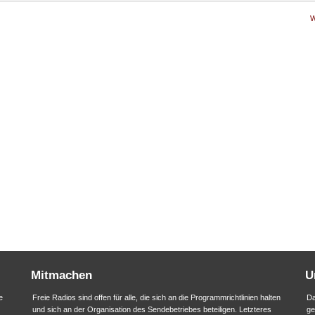
W
Mitmachen
U
e
Freie Radios sind offen für alle, die sich an die Programmrichtlinien halten
Da
und sich an der Organisation des Sendebetriebes beteiligen. Letzteres
ge