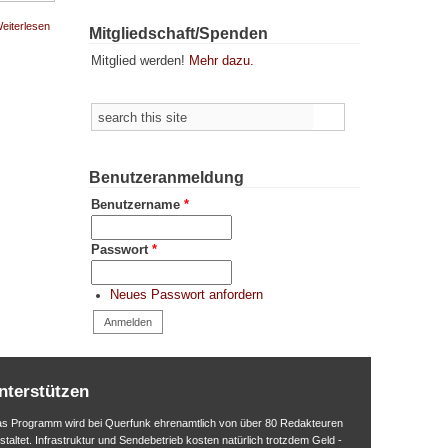
über
eiterlesen
Mitgliedschaft/Spenden
08.08.2021 |
Radio Ⓐ
Mitglied werden!
Mehr dazu.
Karlsruhe |
Sendung für
anarchistische
Suche
Politik, Kultur,
Suchformular
Pöbel und
Mucke
Benutzeranmeldung
Benutzername
*
Passwort
*
Neues Passwort anfordern
nterstützen
s Programm wird bei Querfunk ehrenamtlich von über 80 Redakteuren
staltet. Infrastruktur und Sendebetrieb kosten natürlich trotzdem Geld -