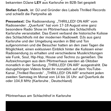
bekannten DJane
LEY
aus Karlsruhe im B2B-Set gespielt
Stefan Czech
, ist DJ und Gründer des Labels Thrilled Records
und schießt die Partyreihe ab
Pressetext:
Die Radiosendung: „THRILLED! ON AIR“ vom
Radiosender: „Querfunk“ hat vom 17-18 August eine ganz
besondere Radio Show im Pförtnerhaus des Schlachthofs
Karlsruhe veranstaltet. Das Event verband die historische Kulisse
des Schlachthofs mit der modernen Radiowelt. DJs aus ganz
Karlsruhe und der Umgebung wurden in Bild und Ton
aufgenommen und die Besucher hatten an den zwei Tagen die
Möglichkeit, einen exklusiven Einblick hinter die Kulissen einer
Radiosendung zu erhalten und verschiedene Musikrichtungen
wie Funk, Soul, Hip-Hop, House und Techno zu genießen. Die
Aufzeichnungen aus dem Pförtnerhaus werden ab Oktober
monatlich in der Sendung „THRILLED! ON AIR“ ausgestrahlt. Die
dazugehörigen Videos findet ihr monatlich auf dem YouTube-
Kanal „Thrilled Records“. „THRILLED! ON AIR“ erscheint jeden
zweiten Samstag im Monat von 14 bis 16 Uhr. auf Querfunk.de
oder 104,8 MHz (Karlsruhe , Deutschland)
Pförtnerhaus am Schlachthof in Karlsruhe