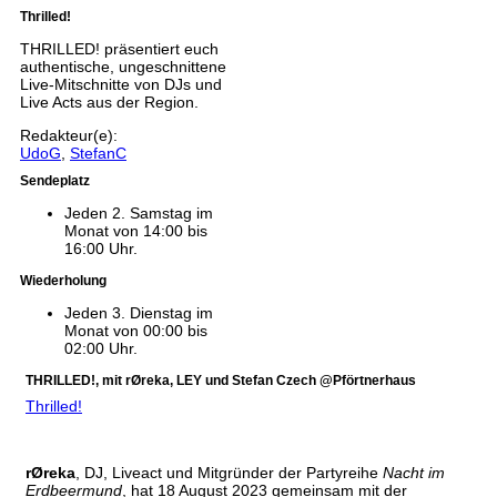
Thrilled!
THRILLED! präsentiert euch
authentische, ungeschnittene
Live-Mitschnitte von DJs und
Live Acts aus der Region.
Redakteur(e):
UdoG
,
StefanC
Sendeplatz
Jeden 2. Samstag im
Monat von 14:00 bis
16:00 Uhr.
Wiederholung
Jeden 3. Dienstag im
Monat von 00:00 bis
02:00 Uhr.
THRILLED!, mit rØreka, LEY und Stefan Czech @Pförtnerhaus
Thrilled!
rØreka
, DJ, Liveact und Mitgründer der Partyreihe
Nacht im
Erdbeermund
, hat 18 August 2023 gemeinsam mit der