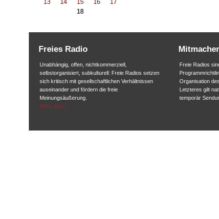
13
14
15
16
17
18
Freies Radio
Mitmache
Unabhängig, offen, nichtkommerziell,
Freie Radios sind
selbstorganisiert, subkulturell: Freie Radios setzen
Programmrichtlin
sich kritisch mit gesellschaftlichen Verhältnissen
Organisation des
auseinander und fördern die freie
Letzteres gilt na
Meinungsäußerung.
temporär Sendu
Mehr dazu.