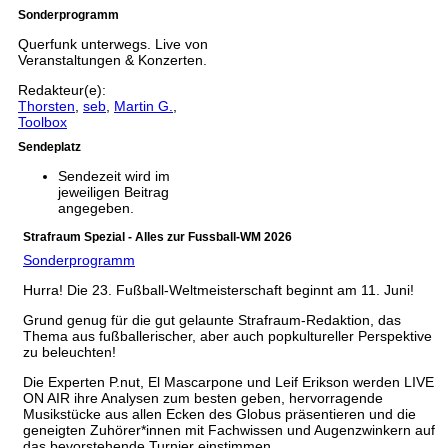
Sonderprogramm
Querfunk unterwegs. Live von
Veranstaltungen & Konzerten.
Redakteur(e):
Thorsten
,
seb
,
Martin G.
,
Toolbox
Sendeplatz
Sendezeit wird im
jeweiligen Beitrag
angegeben.
Strafraum Spezial - Alles zur Fussball-WM 2026
Sonderprogramm
Hurra! Die 23. Fußball-Weltmeisterschaft beginnt am 11. Juni!
Grund genug für die gut gelaunte Strafraum-Redaktion, das
Thema aus fußballerischer, aber auch popkultureller Perspektive
zu beleuchten!
Die Experten P.nut, El Mascarpone und Leif Erikson werden LIVE
ON AIR ihre Analysen zum besten geben, hervorragende
Musikstücke aus allen Ecken des Globus präsentieren und die
geneigten Zuhörer*innen mit Fachwissen und Augenzwinkern auf
das bevorstehende Turnier einstimmen.