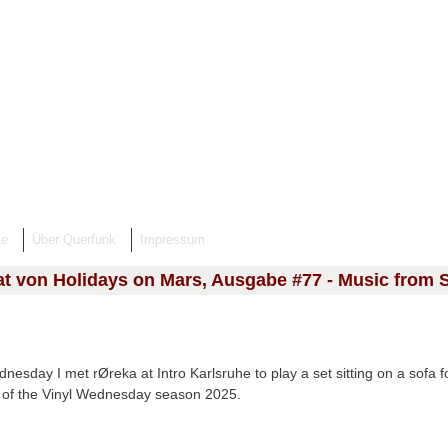
te
Über Querfunk
Impressum
at von Holidays on Mars, Ausgabe #77 - Music from 
nesday I met rØreka at Intro Karlsruhe to play a set sitting on a sofa f
 of the Vinyl Wednesday season 2025.