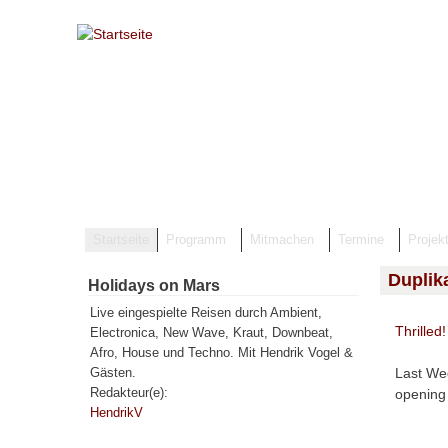
Direkt zum Inhalt
Startseite
Programm
Mitmachen
Termine
Projek
Duplik
Holidays on Mars
Live eingespielte Reisen durch Ambient,
Thrilled!
Electronica, New Wave, Kraut, Downbeat,
Afro, House und Techno. Mit Hendrik Vogel &
Last Wed
Gästen.
Redakteur(e):
opening
HendrikV