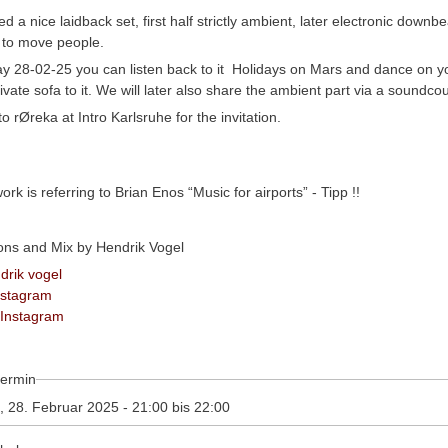
d a nice laidback set, first half strictly ambient, later electronic downbe
 to move people.
y 28-02-25 you can listen back to it Holidays on Mars and dance on y
vate sofa to it. We will later also share the ambient part via a soundco
o rØreka at Intro Karlsruhe for the invitation.
ork is referring to Brian Enos “Music for airports” - Tipp !!
H
tions and Mix by
endrik Vogel
drik vogel
nstagram
Instagram
ermin
g, 28. Februar 2025 -
21:00
bis
22:00