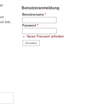
at
Benutzeranmeldung
Benutzername
*
our
uch link.
Passwort
*
Neues Passwort anfordern