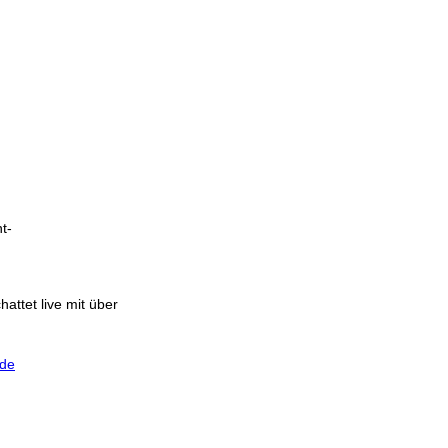
t-
chattet live mit über
.de