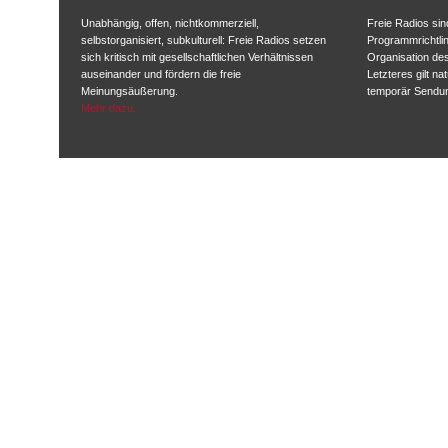
Unabhängig, offen, nichtkommerziell,
Freie Radios sind
selbstorganisiert, subkulturell: Freie Radios setzen
Programmrichtlin
sich kritisch mit gesellschaftlichen Verhältnissen
Organisation des
auseinander und fördern die freie
Letzteres gilt na
Meinungsäußerung.
temporär Sendu
Mehr dazu.